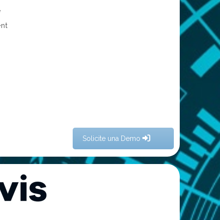
e
ent
Solicite una Demo