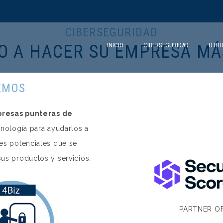
CIBERSEGURIDAD
O A HACER SU EMPRESA MÁ
INICIO
CIBERSEGURIDAD
OTRO
EMOS
presas punteras de
nología para ayudarlos a
tes potenciales que se
us productos y servicios.
PARTNER OF