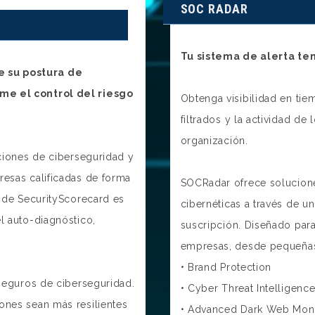
SOC RADAR
Tu sistema de alerta te
e su postura de
me el control del riesgo
Obtenga visibilidad en tie
filtrados y la actividad de
organización.
aciones de ciberseguridad y
resas calificadas de forma
SOCRadar ofrece solucione
a de SecurityScorecard es
cibernéticas a través de 
l auto-diagnóstico,
suscripción. Diseñado para
empresas, desde pequeñas
• Brand Protection
 seguros de ciberseguridad.
• Cyber Threat Intelligenc
ones sean más resilientes
• Advanced Dark Web Moni