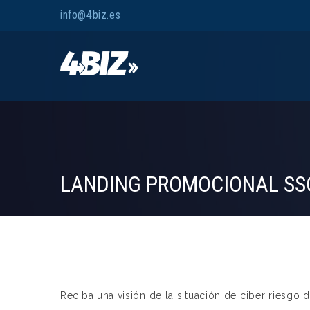
info@4biz.es
LANDING PROMOCIONAL SS
Reciba una visión de la situación de ciber riesg